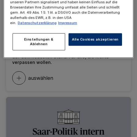
unseren Partnern signalisiert und haben keinen Einfluss auf die
Browserdaten Ihre Zustimmung umfasst alle Seiten und schließt
gem. Art. 49 Abs. 1 S. 1 lit. a DSGVO auch die Datenverarbeitung
außerhalb des EWR, z.B. in den USA
VARIIERT
ein.
Datenschutzerklärung
Impressum
Saarbrücker Zeitung - Aktuell
Einstellungen &
Alle Cookies akzeptieren
Saarbrücker Zeitung – Aktuell versorgt Sie in
Ablehnen
Echtzeit mit den neuesten Entwicklungen aus dem
Saarland und der Welt. Direkt, präzise und immer
auf dem neuesten Stand. Für alle, die nichts
verpassen wollen.
auswählen