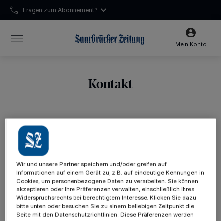
Fragen zum Abonnement?
Unsere Öffnungszeiten:
Mo-Fr 7:15-15:30 Uhr | Sa 7:15-13:00 Uhr
Mein Konto
Kontakt
Wir sind gerne für Sie da!
Hier finden Sie die Kontaktdaten unserer
verschiedenen Bereiche:
Wir und unsere Partner speichern und/oder greifen auf
Informationen auf einem Gerät zu, z.B. auf eindeutige Kennungen in
Cookies, um personenbezogene Daten zu verarbeiten. Sie können
Abo-Service
akzeptieren oder Ihre Präferenzen verwalten, einschließlich Ihres
Widerspruchsrechts bei berechtigtem Interesse. Klicken Sie dazu
Telefon: 0681 502-502 | E-Mail:
abo-service@sz-
bitte unten oder besuchen Sie zu einem beliebigen Zeitpunkt die
sb.de
Seite mit den Datenschutzrichtlinien. Diese Präferenzen werden