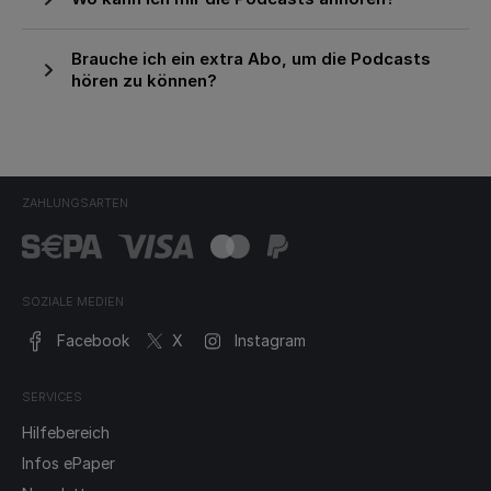
Sie so viele Informationen wie möglich bereit,
damit wie Ihnen schnell weiterhelfen können.
Newsletter für
Tatort Saarland
- spannend und basierend
Alle Podcasts sind für Sie kostenlos und
Brauche ich ein extra Abo, um die Podcasts
Homburg und
auf wahren Gegebenheiten. Ein Muss für
jederzeit
hören zu können?
hier
abrufbar oder über beliebte
Umgebung
jeden True Crime-Fan!
Podcast-Apps wie Spotify oder Apple Podcasts.
Alle wichtigen
Hier gehts zum Podcast
Nein, Sie benötigen kein Abo, um unsere
Nachrichten aus dem
Besuchen Sie einfach unsere
Podcast-Seite
, um
Podcasts zu hören. Alle Podcasts sind für Sie
Kreis Homburg lesen -
Mordfall Röchling
- Der Mordfall Röchling,
eine Übersicht über alle verfügbaren Podcasts
kostenlos und jederzeit
hier
abrufbar oder über
gleich morgens um 8
ZAHLUNGSARTEN
welcher 1944 auf dem Gelände des heutigen
zu erhalten. Wenn Sie bereits eine Podcast-App
beliebte Podcast-Apps wie Spotify oder Apple
Uhr top informiert in
Stahlwerks verübt wurde, steht im
auf Ihrem Smartphone oder Tablet haben,
Podcasts. Ganz einfach über Smartphone,
den Tag starten!
Mittelpunkt der sechsteiligen Podcast-
können Sie auch dort nach unseren Podcasts
Tablet, Smartspeaker oder Computer.
Zum Newsletter
Miniserie.
suchen und sie kostenlos abonnieren, um
SOZIALE MEDIEN
Hier gehts zum Podcast
automatische Updates zu erhalten.
Facebook
X
Instagram
Newsletter für
Merzig-Wadern und
SERVICES
Umgebung
Alle wichtigen
Hilfebereich
Nachrichten aus dem
Infos ePaper
Kreis Merzig-Wadern