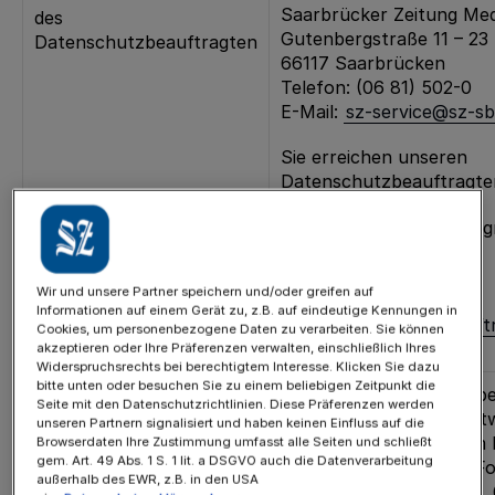
Saarbrücker Zeitung M
des
Gutenbergstraße 11 – 23
Datenschutzbeauftragten
66117 Saarbrücken
Telefon: (06 81) 502-0
E-Mail:
sz-service@sz-sb
Sie erreichen unseren
Datenschutzbeauftragte
Rheinische Post Medie
Zülpicher Straße 10
40549 Düsseldorf
Wir und unsere Partner speichern und/oder greifen auf
E-
Informationen auf einem Gerät zu, z.B. auf eindeutige Kennungen in
Mail:
datenschutzbeauftr
Cookies, um personenbezogene Daten zu verarbeiten. Sie können
post.de
akzeptieren oder Ihre Präferenzen verwalten, einschließlich Ihres
Widerspruchsrechts bei berechtigtem Interesse. Klicken Sie dazu
bitte unten oder besuchen Sie zu einem beliebigen Zeitpunkt die
Zwecke und
Die Verarbeitung Ihrer 
Seite mit den Datenschutzrichtlinien. Diese Präferenzen werden
Rechtsgrundlagen für die
Daten erfolgt zur Beant
unseren Partnern signalisiert und haben keinen Einfluss auf die
Verarbeitung
Fragen oder Anliegen im
Browserdaten Ihre Zustimmung umfasst alle Seiten und schließt
gem. Art. 49 Abs. 1 S. 1 lit. a DSGVO auch die Datenverarbeitung
personenbezogener
Kontaktaufnahme per For
außerhalb des EWR, z.B. in den USA
Daten
Rechtsgrundlage ist Art. 6 